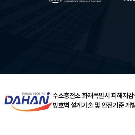
수소충전소 화재폭발시 피해저감
방호벽 설계기술 및 안전기준 개발 (