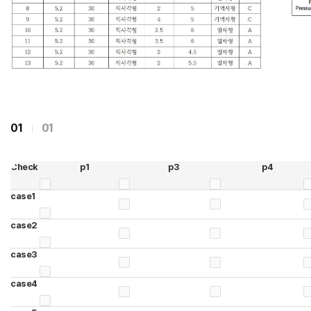
01
01
Check
p1
p3
p4
case1
case2
case3
case4