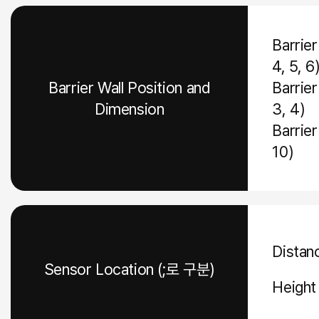
Barrier
4, 5, 6
Barrier Wall Position and
Barrier
Dimension
3, 4)
Barrier
10)
Distan
Sensor Location (;로 구분)
Height