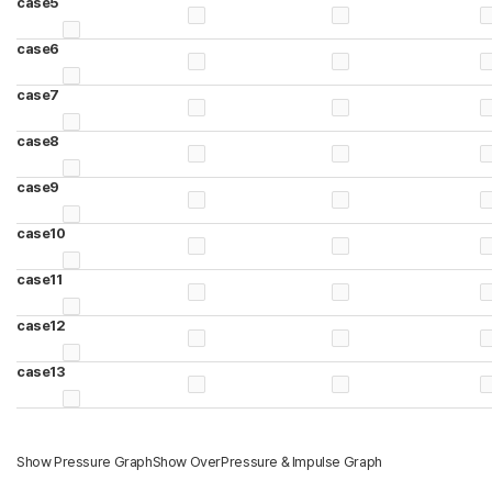
case5
case6
case7
case8
case9
case10
case11
case12
case13
Show Pressure Graph
Show OverPressure & Impulse Graph