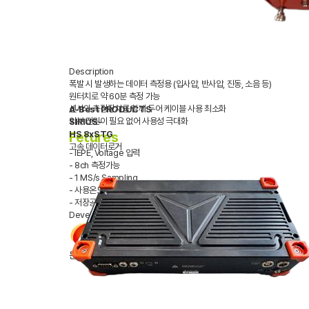
Description
폭발 시 발생하는 데이터 측정용 (입사압, 반사압, 진동, 소음 등)
원터치로 약 60분 측정 가능
센서와 측정장치를 함께 두어 케이블 사용 최소화
A-Best PRODUCTS
외부 전원이 필요 없어 사용성 극대화
SIRIUS-
Fetures
HS 8xSTG
고속 데이터로거
- IEPE, Voltage 입력
- 8ch 측정가능
- 1 MS/s Sampling
- 사용온도 : -40℃ ~ +50℃
- 저장공간 : 1.0 T Byte
Developed by
문의하기