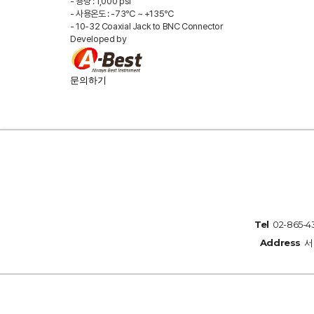
- 용량 : 1,000 psi
- 사용온도 : -73℃ ~ +135℃
- 10-32 Coaxial Jack to BNC Connector
Developed by
문의하기
Tel
02-865-
Address
서울