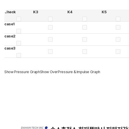
Check
K3
K4
K5
case1
case2
case3
Show Pressure Graph
Show OverPressure & Impulse Graph